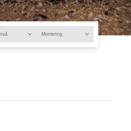
nivå
Montering