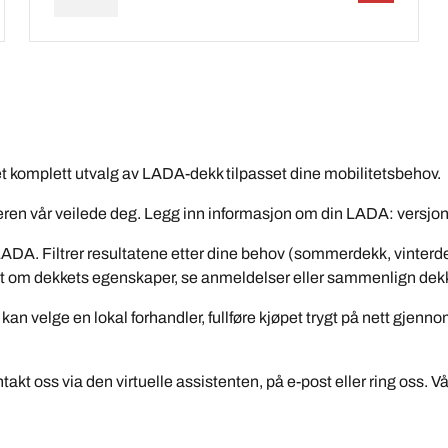
 et komplett utvalg av LADA-dekk tilpasset dine mobilitetsbehov.
geren vår veilede deg. Legg inn informasjon om din LADA: versjo
LADA. Filtrer resultatene etter dine behov (sommerdekk, vinterde
er ut om dekkets egenskaper, se anmeldelser eller sammenlign dek
 kan velge en lokal forhandler, fullføre kjøpet trygt på nett gjen
kt oss via den virtuelle assistenten, på e-post eller ring oss. Vå