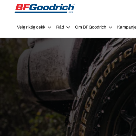
Go to page content
Go to page navigation
Velg riktig dekk
Råd
Om BFGoodrich
Kampanje