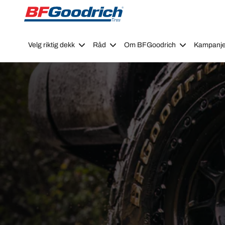
Go to page content
Go to page navigation
Velg riktig dekk
Råd
Om BFGoodrich
Kampanje