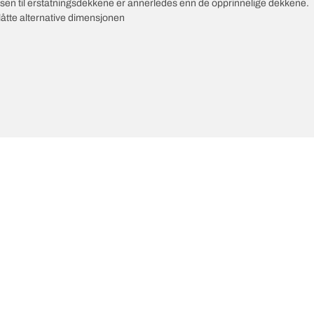
ksen til erstatningsdekkene er annerledes enn de opprinnelige dekkene.
slåtte alternative dimensjonen
e innovasjoner
Vi er BFGoodrich
Di
l-Terrain T/A KO3
Vår historie
il-terrain T/A
ud-Terrain T/A KM3