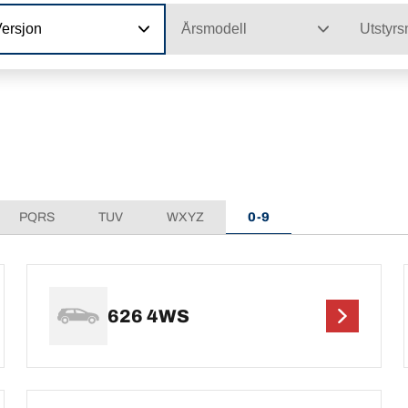
Versjon
Årsmodell
Utstyrs
PQRS
TUV
WXYZ
0-9
626 4WS