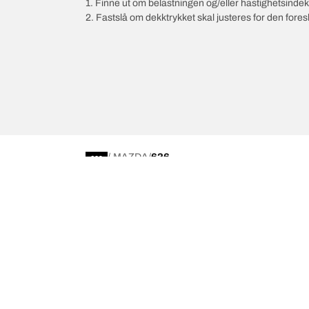
1. Finne ut om belastningen og/eller hastighetsinde
2. Fastslå om dekktrykket skal justeres for den fore
/
MAZDA
626
Velg riktig dekk
Våre nyest
Finn riktig dekk for deg
BFGoodrich Al
4x4/offroad-dekk
BFGoodrich Tra
Søk etter produsent
BFGoodrich M