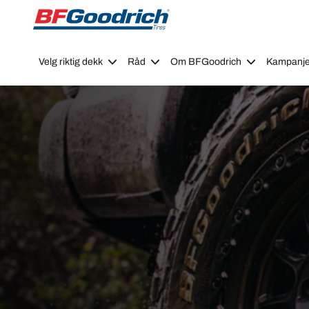
Go to page content
Go to page navigation
Velg riktig dekk
Råd
Om BFGoodrich
Kampanje