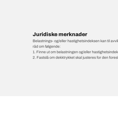
Juridiske merknader
Belastnings- og/eller hastighetsindeksen kan til av
råd om følgende:
1. Finne ut om belastningen og/eller hastighetsinde
2. Fastslå om dekktrykket skal justeres for den fore
/
MERCEDES-AMG
A-Klasse