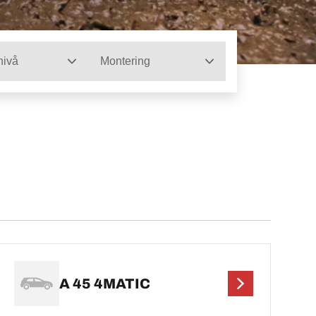
nivå
Montering
A 45 4MATIC