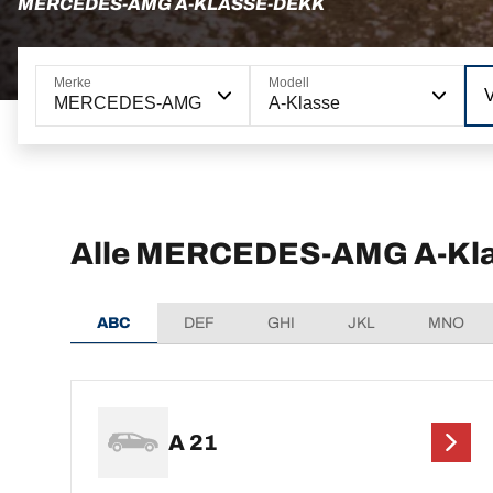
MERCEDES-AMG A-KLASSE-DEKK
Merke
Modell
MERCEDES-AMG
A-Klasse
Alle MERCEDES-AMG A-Klas
ABC
DEF
GHI
JKL
MNO
A 21