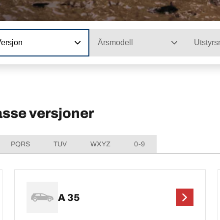
Versjon
Årsmodell
Utstyrs
se versjoner
PQRS
TUV
WXYZ
0-9
A 35