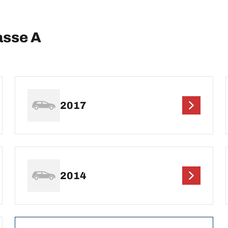
asse A
2017
2014