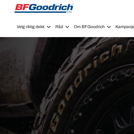
Go to page content
Go to page navigation
Velg riktig dekk
Råd
Om BFGoodrich
Kampanje