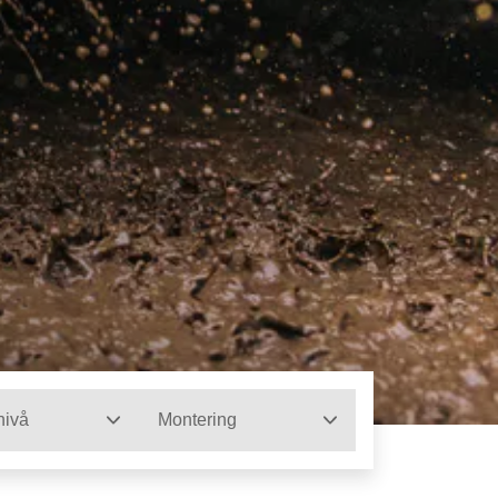
nivå
Montering