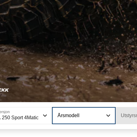
EKK
ersjon
Årsmodell
Utstyrs
 250 Sport 4Matic