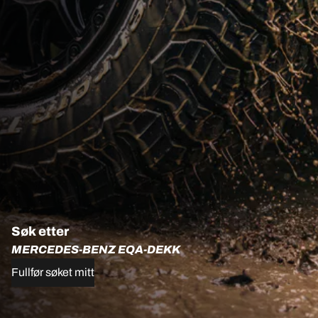
Søk etter
MERCEDES-BENZ EQA-DEKK
Fullfør søket mitt