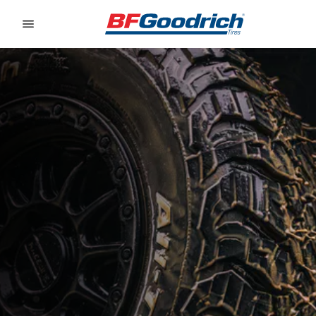
Go to page content
Go to page navigation