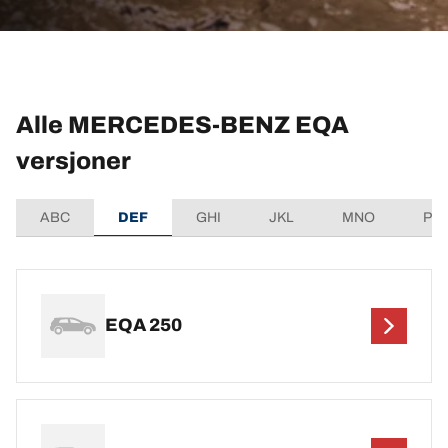
Alle MERCEDES-BENZ EQA
versjoner
ABC
DEF
GHI
JKL
MNO
PQ
EQA 250