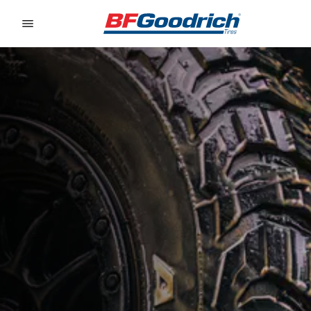
Go to page content
Go to page navigation