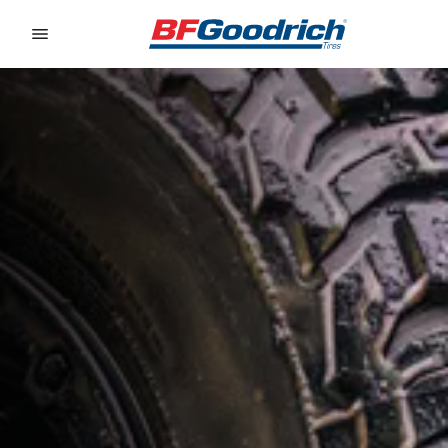
Go to page content
Go to page navigation