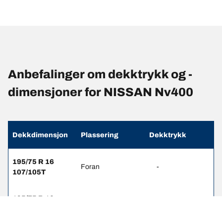
Anbefalinger om dekktrykk og -
dimensjoner for NISSAN Nv400
Dekkdimensjon
Plassering
Dekktrykk
195/75 R 16
Foran
-
107/105T
195/75 R 16
Bak
-
107/105T