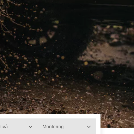
nivå
Montering