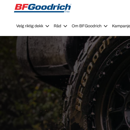
Go to page content
Go to page navigation
Velg riktig dekk
Råd
Om BFGoodrich
Kampanje