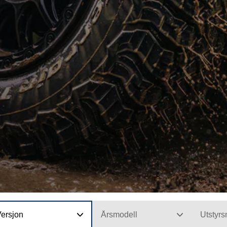
Versjon
Årsmodell
Utstyrs