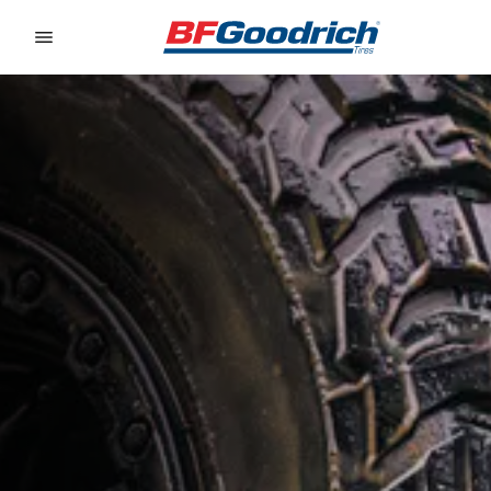
Go to page content
Go to page navigation