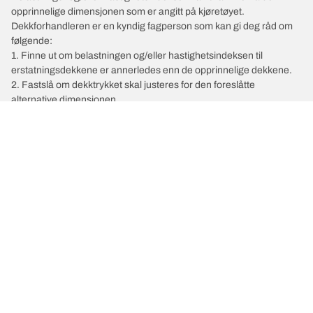
opprinnelige dimensjonen som er angitt på kjøretøyet.
Dekkforhandleren er en kyndig fagperson som kan gi deg råd om
følgende:
1. Finne ut om belastningen og/eller hastighetsindeksen til
erstatningsdekkene er annerledes enn de opprinnelige dekkene.
2. Fastslå om dekktrykket skal justeres for den foreslåtte
alternative dimensjonen
/
BILMERKER
PONTIAC
Velg riktig dekk