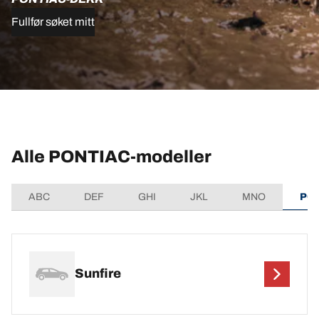
Fullfør søket mitt
Alle PONTIAC-modeller
ABC
DEF
GHI
JKL
MNO
PQ
Sunfire