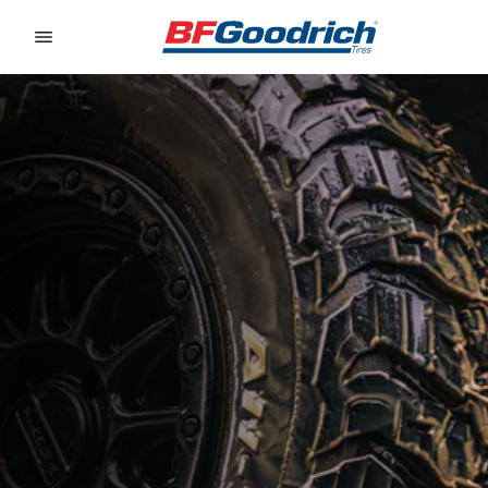
Go to page content
Go to page navigation