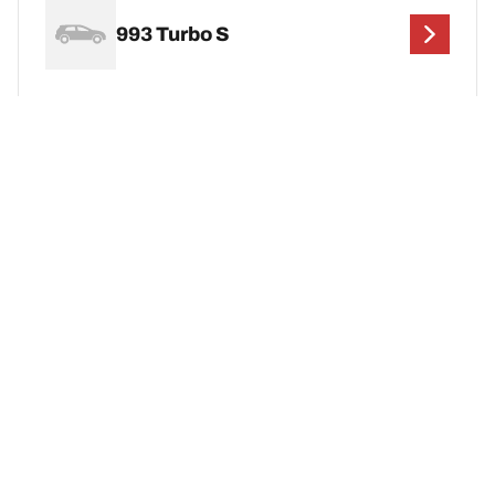
993 Turbo S
993 Turbo S Cabriolet
Juridiske merknader