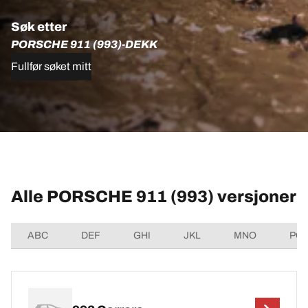
Søk etter
PORSCHE 911 (993)-DEKK
Fullfør søket mitt
Alle PORSCHE 911 (993) versjoner
ABC
DEF
GHI
JKL
MNO
PQ