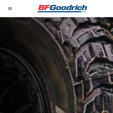
Go to page content
Go to page navigation