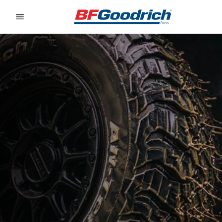
Go to page content
Go to page navigation