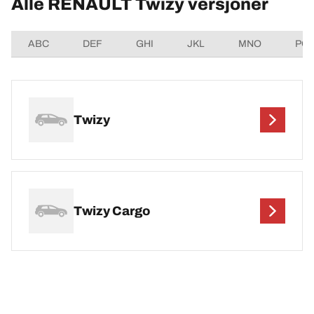
Alle RENAULT Twizy versjoner
ABC
DEF
GHI
JKL
MNO
PQ
Twizy
Twizy Cargo