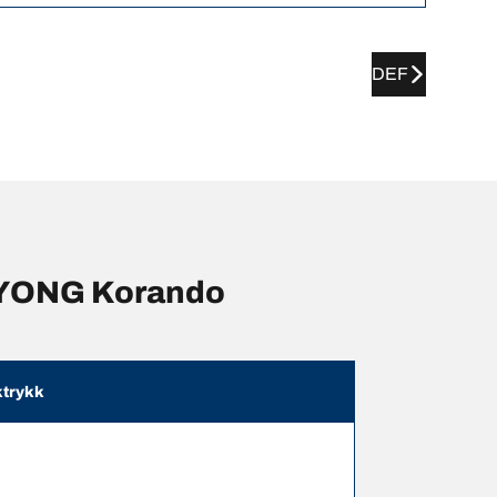
DEF
NGYONG Korando
trykk