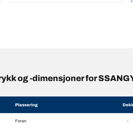
trykk og -dimensjoner for SSA
Plassering
Dekk
Foran
-