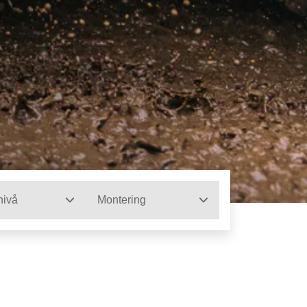
nivå
Montering