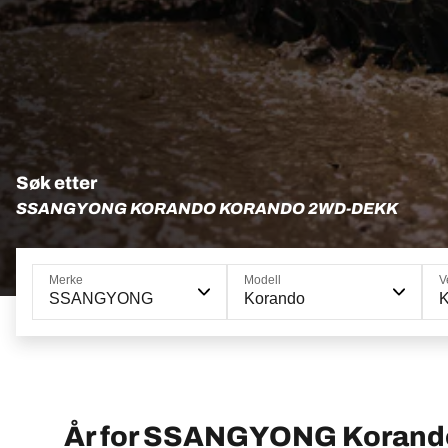
Søk etter
SSANGYONG KORANDO KORANDO 2WD-DEKK
Merke
Modell
V
SSANGYONG
Korando
År for SSANGYONG Korand