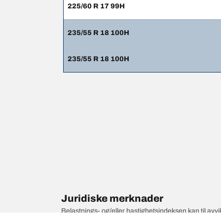
225/60 R 17 99H
235/55 R 18 100H
235/55 R 18 100H
Juridiske merknader
Belastnings- og/eller hastighetsindeksen kan til av