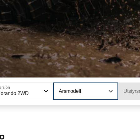
ersjon
Årsmodell
Utstyrs
Korando 2WD
o