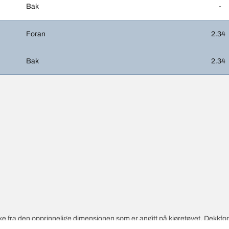
Bak
-
Foran
2.34
Bak
2.34
vike fra den opprinnelige dimensjonen som er angitt på kjøretøyet. Dekkf