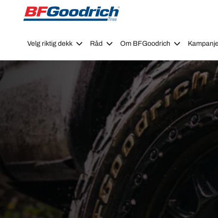
Go to page content
Go to page navigation
Velg riktig dekk
Råd
Om BFGoodrich
Kampanje