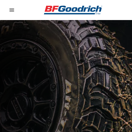
Go to page content
Go to page navigation