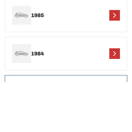
1985
1984
Hopp over denne informasjonen
Vis resultater
DEF