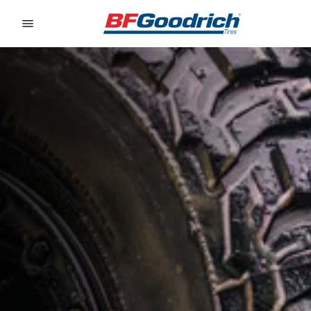
Go to page content
Go to page navigation