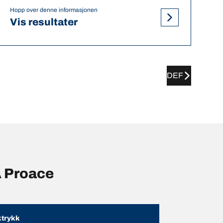
Hopp over denne informasjonen
Vis resultater
DEF
A Proace
trykk