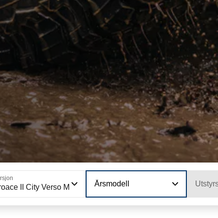
rsjon
Årsmodell
Utstyr
oace II City Verso M