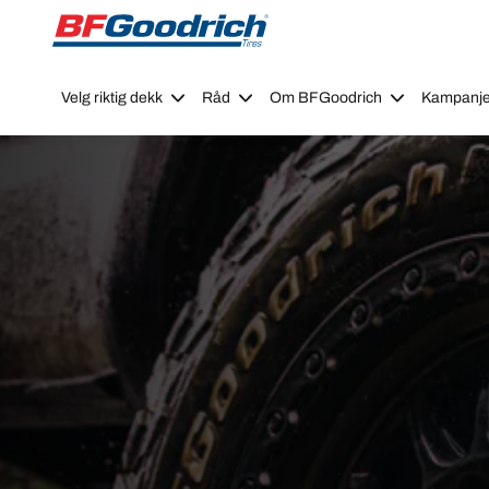
Go to page content
Go to page navigation
Velg riktig dekk
Råd
Om BFGoodrich
Kampanje