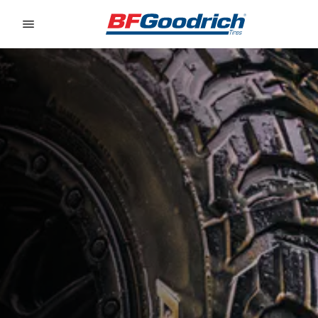
Go to page content
Go to page navigation