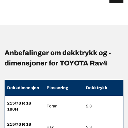
Anbefalinger om dekktrykk og -
dimensjoner for TOYOTA Rav4
Dekkdimensjon
Plassering
Dekktrykk
215/70 R 16
Foran
2.3
100H
215/70 R 16
Bak
2.3