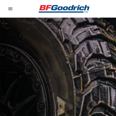
Go to page content
Go to page navigation