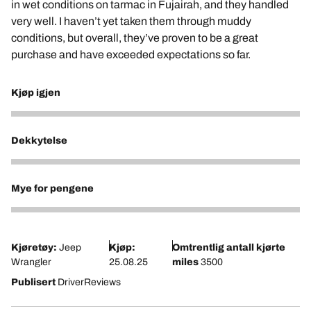
in wet conditions on tarmac in Fujairah, and they handled
very well. I haven’t yet taken them through muddy
conditions, but overall, they’ve proven to be a great
purchase and have exceeded expectations so far.
Kjøp igjen
5
Dekkytelse
5
Mye for pengene
5
Kjøretøy:
Jeep
Kjøp:
Omtrentlig antall kjørte
Wrangler
25.08.25
miles
3500
Publisert
DriverReviews