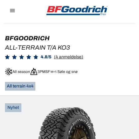
Go to page content
Go to page navigation
BFGOODRICH
ALL-TERRAIN T/A KO3
4.8/5
(4 anmeldelse)
All season
3PMSF
Søle og snø
All terrain 4x4
Nyhet