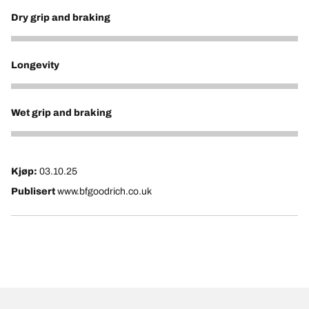
Dry grip and braking
4
Longevity
4
Wet grip and braking
4
Kjøp:
03.10.25
Publisert
www.bfgoodrich.co.uk