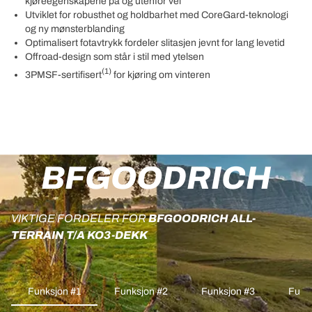
kjøreegenskapene på og utenfor vei
Utviklet for robusthet og holdbarhet med CoreGard-teknologi
og ny mønsterblanding
Optimalisert fotavtrykk fordeler slitasjen jevnt for lang levetid
Offroad-design som står i stil med ytelsen
(1)
3PMSF-sertifisert
for kjøring om vinteren
BFGOODRICH
VIKTIGE FORDELER FOR
BFGOODRICH ALL-
TERRAIN T/A KO3-DEKK
Funksjon #1
Funksjon #2
Funksjon #3
Funk