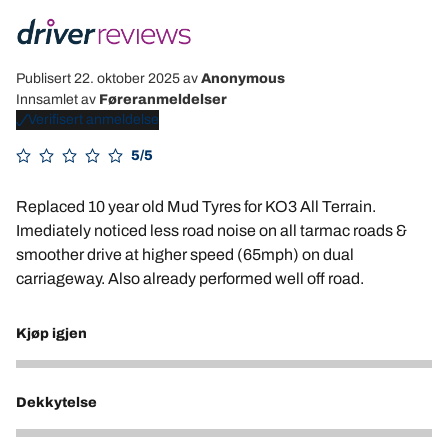
Publisert 22. oktober 2025
av
Anonymous
Innsamlet av
Føreranmeldelser
Verifisert anmeldelse
5/5
Replaced 10 year old Mud Tyres for KO3 All Terrain.
Imediately noticed less road noise on all tarmac roads &
smoother drive at higher speed (65mph) on dual
carriageway. Also already performed well off road.
Kjøp igjen
5
Dekkytelse
5