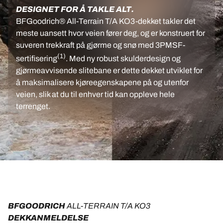
DESIGNET FOR Å TAKLE ALT.
BFGoodrich® All-Terrain T/A KO3-dekket takler det
meste uansett hvor veien fører deg, og er konstruert for
suveren trekkraft på gjørme og snø med 3PMSF-
(1)
sertifisering
. Med ny robust skulderdesign og
gjørmeavvisende slitebane er dette dekket utviklet for
å maksimalisere kjøreegenskapene på og utenfor
veien, slik at du til enhver tid kan oppleve hele
terrenget.
BFGOODRICH 
ALL-TERRAIN T/A KO3
DEKKANMELDELSE