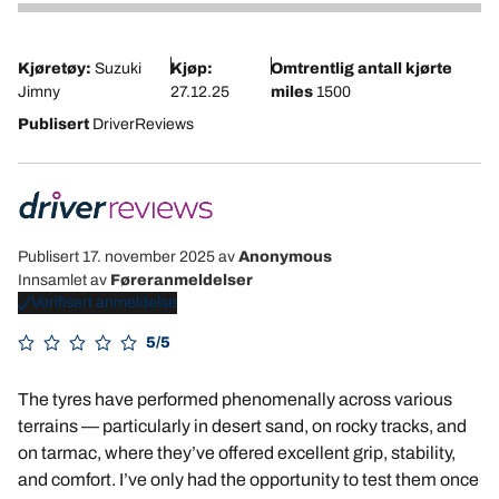
4
Kjøretøy:
Suzuki
Kjøp:
Omtrentlig antall kjørte
Jimny
27.12.25
miles
1500
Publisert
DriverReviews
Publisert 17. november 2025
av
Anonymous
Innsamlet av
Føreranmeldelser
Verifisert anmeldelse
5/5
The tyres have performed phenomenally across various
terrains — particularly in desert sand, on rocky tracks, and
on tarmac, where they’ve offered excellent grip, stability,
and comfort. I’ve only had the opportunity to test them once