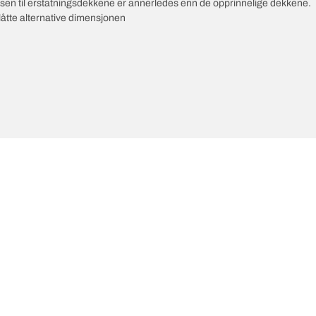
ksen til erstatningsdekkene er annerledes enn de opprinnelige dekkene.
slåtte alternative dimensjonen
e innovasjoner
Vi er BFGoodrich
Di
l-Terrain T/A KO3
Vår historie
il-terrain T/A
ud-Terrain T/A KM3