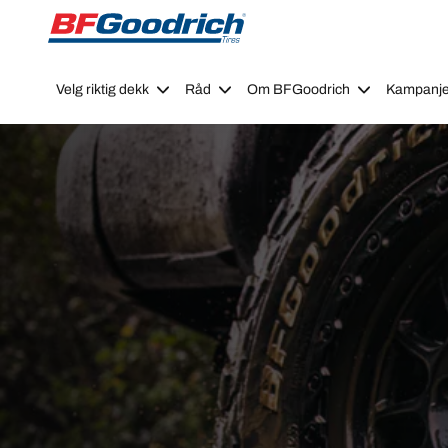
Go to page content
Go to page navigation
Velg riktig dekk
Råd
Om BFGoodrich
Kampanje