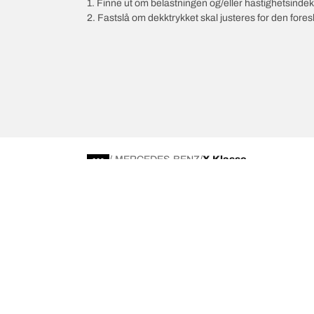
1. Finne ut om belastningen og/eller hastighetsinde
2. Fastslå om dekktrykket skal justeres for den fore
/
MERCEDES-BENZ
X-Klasse
Velg riktig dekk
Våre nyest
Finn riktig dekk for deg
BFGoodrich Al
4x4/offroad-dekk
BFGoodrich Tra
Søk etter produsent
BFGoodrich M