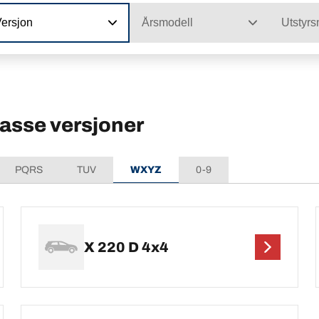
Versjon
Årsmodell
Utstyrs
sse versjoner
PQRS
TUV
WXYZ
0-9
X 220 D 4x4