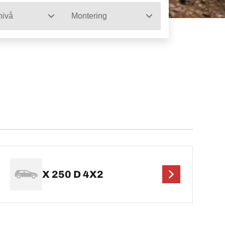
nivå
Montering
X 250 D 4X2