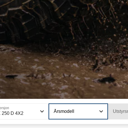
ersjon
Årsmodell
Utstyrs
 250 D 4X2