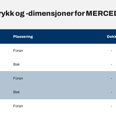
trykk og -dimensjoner for MERC
Plassering
Dekk
Foran
-
Bak
-
Foran
-
Bak
-
Foran
-