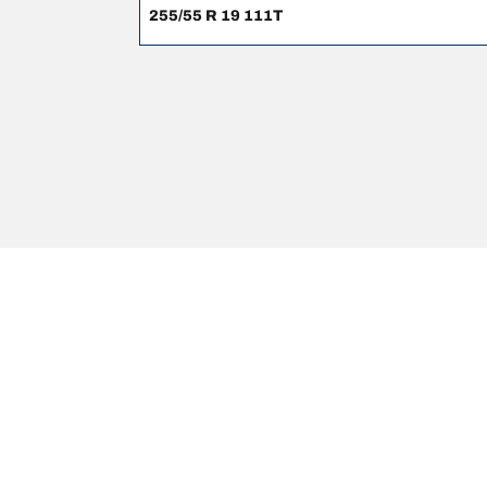
255/55 R 19 111T
Juridiske merknader
Belastnings- og/eller hastighetsindeksen kan til av
råd om følgende:
1. Finne ut om belastningen og/eller hastighetsinde
2. Fastslå om dekktrykket skal justeres for den fore