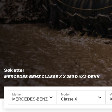
Søk etter
MERCEDES-BENZ CLASSE X X 250 D 4X2-DEKK
Merke
Modell
V
MERCEDES-BENZ
Classe X
X