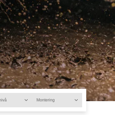
nivå
Montering