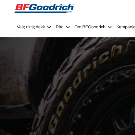
Go to page content
Go to page navigation
Velg riktig dekk
Råd
Om BFGoodrich
Kampanje