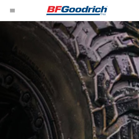
Go to page content
Go to page navigation